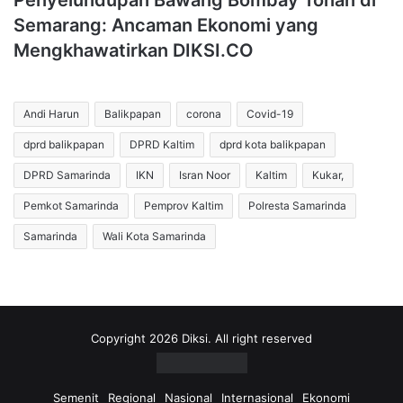
Penyelundupan Bawang Bombay Tonan di
Semarang: Ancaman Ekonomi yang
Mengkhawatirkan DIKSI.CO
Andi Harun
Balikpapan
corona
Covid-19
dprd balikpapan
DPRD Kaltim
dprd kota balikpapan
DPRD Samarinda
IKN
Isran Noor
Kaltim
Kukar,
Pemkot Samarinda
Pemprov Kaltim
Polresta Samarinda
Samarinda
Wali Kota Samarinda
Copyright 2026 Diksi. All right reserved
Semenit
Regional
Nasional
Internasional
Ekonomi