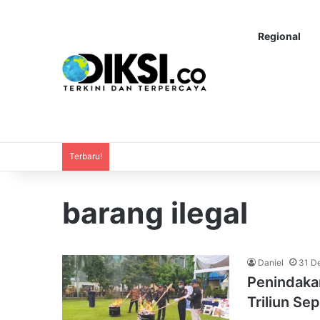
Regional
Terbaru!
barang ilegal
Daniel
31 D
Penindakan
Triliun Se