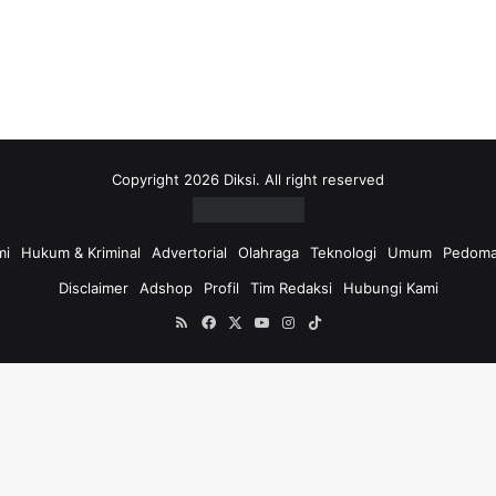
Copyright 2026 Diksi. All right reserved
mi
Hukum & Kriminal
Advertorial
Olahraga
Teknologi
Umum
Pedoma
Disclaimer
Adshop
Profil
Tim Redaksi
Hubungi Kami
RSS
Facebook
X
YouTube
Instagram
TikTok