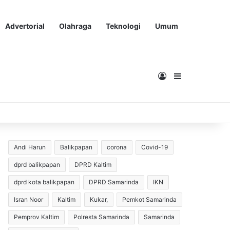
Advertorial
Olahraga
Teknologi
Umum
Masuk
Sidebar
Andi Harun
Balikpapan
corona
Covid-19
dprd balikpapan
DPRD Kaltim
dprd kota balikpapan
DPRD Samarinda
IKN
Isran Noor
Kaltim
Kukar,
Pemkot Samarinda
Pemprov Kaltim
Polresta Samarinda
Samarinda