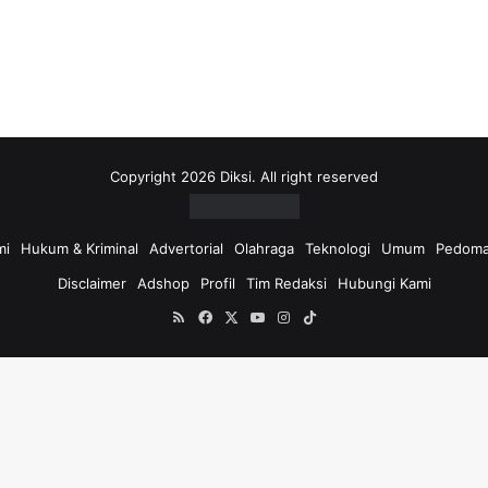
i
u
n
t
u
k
:
Copyright 2026 Diksi. All right reserved
mi
Hukum & Kriminal
Advertorial
Olahraga
Teknologi
Umum
Pedoma
Disclaimer
Adshop
Profil
Tim Redaksi
Hubungi Kami
RSS
Facebook
X
YouTube
Instagram
TikTok