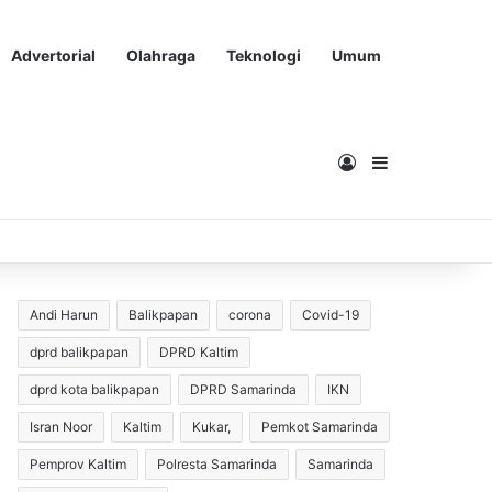
Advertorial
Olahraga
Teknologi
Umum
Masuk
Sidebar
Andi Harun
Balikpapan
corona
Covid-19
dprd balikpapan
DPRD Kaltim
dprd kota balikpapan
DPRD Samarinda
IKN
Isran Noor
Kaltim
Kukar,
Pemkot Samarinda
Pemprov Kaltim
Polresta Samarinda
Samarinda