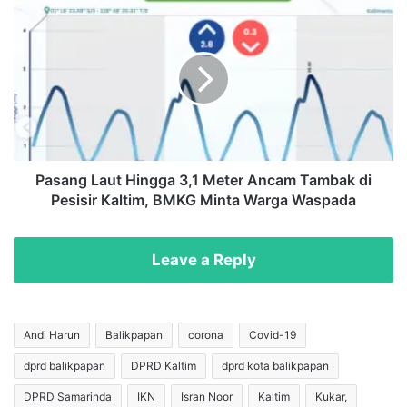
C
P
e
a
d
s
e
a
r
n
a
g
J
L
e
a
l
u
a
t
Pasang Laut Hingga 3,1 Meter Ancam Tambak di
n
H
Pesisir Kaltim, BMKG Minta Warga Waspada
g
i
2
n
0
g
Leave a Reply
2
g
6
a
:
3
R
,
Andi Harun
Balikpapan
corona
Covid-19
e
1
dprd balikpapan
DPRD Kaltim
dprd kota balikpapan
a
M
l
e
DPRD Samarinda
IKN
Isran Noor
Kaltim
Kukar,
M