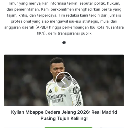
Timur yang menyajikan informasi terkini seputar politik, hukum,
dan pemerintahan. Kami berkomitmen menghadirkan berita yang
tajam, kritis, dan terpercaya. Tim redaksi kami terdiri dari jurnalis
profesional yang siap mengawal isu-isu strategis, mulai dari
anggaran daerah (APBD) hingga perkembangan Ibu Kota Nusantara
(IKN), demi transparansi publik
We
bsi
te
K
y
l
i
a
n
M
b
a
p
Kylian Mbappe Cedera Jelang 2026: Real Madrid
p
Pusing Tujuh Keliling!
e