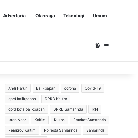
Advertorial
Olahraga
Teknologi
Umum
Masuk
Sidebar
Andi Harun
Balikpapan
corona
Covid-19
dprd balikpapan
DPRD Kaltim
dprd kota balikpapan
DPRD Samarinda
IKN
Isran Noor
Kaltim
Kukar,
Pemkot Samarinda
Pemprov Kaltim
Polresta Samarinda
Samarinda