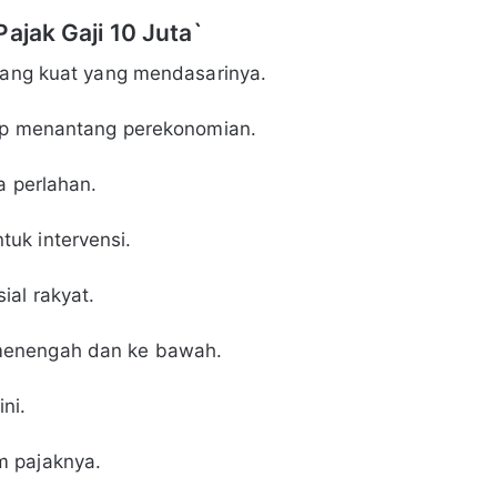
ajak Gaji 10 Juta`
akang kuat yang mendasarinya.
kup menantang perekonomian.
a perlahan.
uk intervensi.
al rakyat.
menengah dan ke bawah.
ni.
m pajaknya.