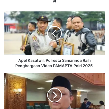
Website
Apel
Kasatwil,
Polresta
Samarinda
Raih
Penghargaan
Video
PAMAPTA
Polri
2025
Apel Kasatwil, Polresta Samarinda Raih
Penghargaan Video PAMAPTA Polri 2025
DPRD
Kaltim
Tegaskan
Tak
Ada
Toleransi
pada