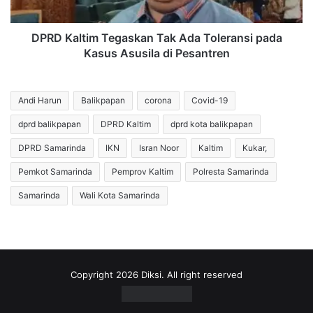
Kasus
Asusila
di
DPRD Kaltim Tegaskan Tak Ada Toleransi pada
Pesantren
Kasus Asusila di Pesantren
Andi Harun
Balikpapan
corona
Covid-19
dprd balikpapan
DPRD Kaltim
dprd kota balikpapan
DPRD Samarinda
IKN
Isran Noor
Kaltim
Kukar,
Pemkot Samarinda
Pemprov Kaltim
Polresta Samarinda
Samarinda
Wali Kota Samarinda
Copyright 2026 Diksi. All right reserved