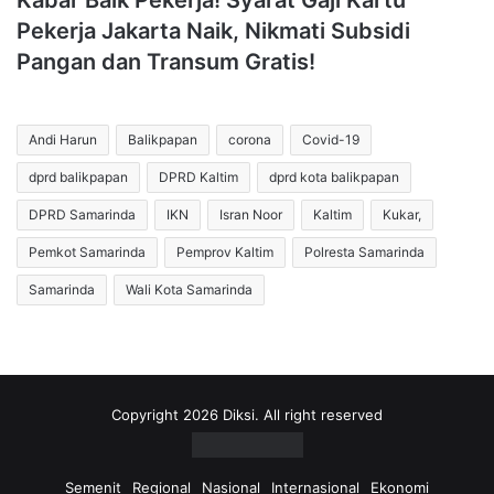
Kabar Baik Pekerja! Syarat Gaji Kartu
Pekerja Jakarta Naik, Nikmati Subsidi
Pangan dan Transum Gratis!
Andi Harun
Balikpapan
corona
Covid-19
dprd balikpapan
DPRD Kaltim
dprd kota balikpapan
DPRD Samarinda
IKN
Isran Noor
Kaltim
Kukar,
Pemkot Samarinda
Pemprov Kaltim
Polresta Samarinda
Samarinda
Wali Kota Samarinda
Copyright 2026 Diksi. All right reserved
Semenit
Regional
Nasional
Internasional
Ekonomi