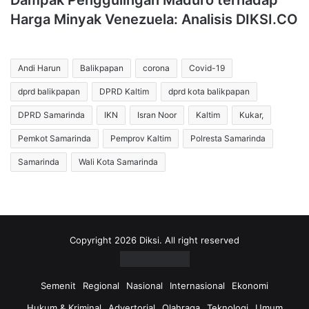
Dampak Penggulingan Maduro terhadap
Harga Minyak Venezuela: Analisis DIKSI.CO
Andi Harun
Balikpapan
corona
Covid-19
dprd balikpapan
DPRD Kaltim
dprd kota balikpapan
DPRD Samarinda
IKN
Isran Noor
Kaltim
Kukar,
Pemkot Samarinda
Pemprov Kaltim
Polresta Samarinda
Samarinda
Wali Kota Samarinda
Copyright 2026 Diksi. All right reserved
Semenit
Regional
Nasional
Internasional
Ekonomi
Hukum & Kriminal
Advertorial
Olahraga
Teknologi
Umum