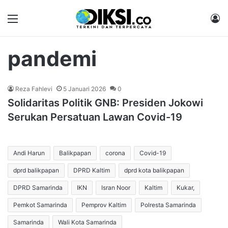
Menu
M
pandemi
Reza Fahlevi
5 Januari 2026
0
Solidaritas Politik GNB: Presiden Jokowi
Serukan Persatuan Lawan Covid-19
Andi Harun
Balikpapan
corona
Covid-19
dprd balikpapan
DPRD Kaltim
dprd kota balikpapan
DPRD Samarinda
IKN
Isran Noor
Kaltim
Kukar,
Pemkot Samarinda
Pemprov Kaltim
Polresta Samarinda
Samarinda
Wali Kota Samarinda