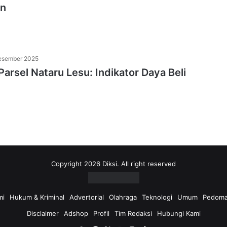
un
esember 2025
Parsel Nataru Lesu: Indikator Daya Beli
Copyright 2026 Diksi. All right reserved
mi
Hukum & Kriminal
Advertorial
Olahraga
Teknologi
Umum
Pedoma
Disclaimer
Adshop
Profil
Tim Redaksi
Hubungi Kami