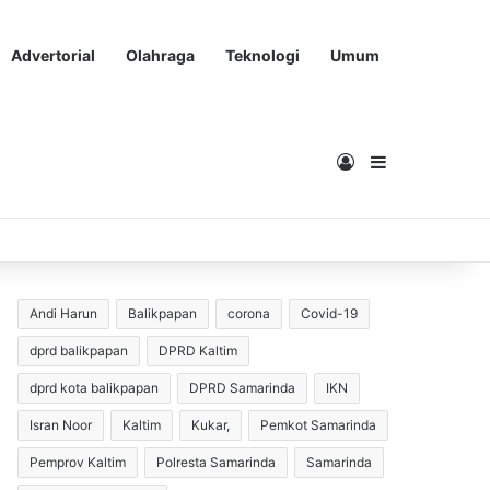
Advertorial
Olahraga
Teknologi
Umum
Masuk
Sidebar
Andi Harun
Balikpapan
corona
Covid-19
dprd balikpapan
DPRD Kaltim
dprd kota balikpapan
DPRD Samarinda
IKN
Isran Noor
Kaltim
Kukar,
Pemkot Samarinda
Pemprov Kaltim
Polresta Samarinda
Samarinda