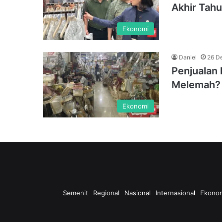
Akhir Tah
Ekonomi
Daniel
26 D
Penjualan 
Melemah?
Ekonomi
Semenit
Regional
Nasional
Internasional
Ekono