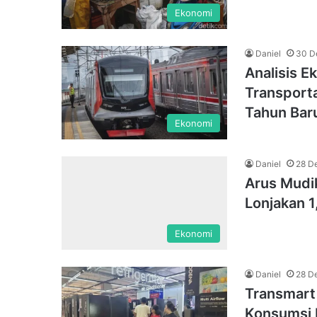
Ekonomi
Daniel
30 D
Analisis 
Transporta
Tahun Bar
Ekonomi
Daniel
28 D
Arus Mudik
Lonjakan 
Ekonomi
Daniel
28 D
Transmart 
Konsumsi 