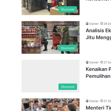
Ekonomi
Daniel
28 D
Analisis E
Jitu Meng
Ekonomi
Daniel
27 D
Kenaikan P
Pemulihan
Ekonomi
Daniel
27 D
Menteri Ti