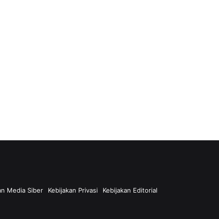
n Media Siber
Kebijakan Privasi
Kebijakan Editorial