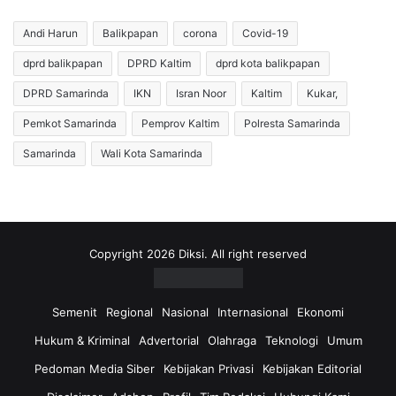
Andi Harun
Balikpapan
corona
Covid-19
dprd balikpapan
DPRD Kaltim
dprd kota balikpapan
DPRD Samarinda
IKN
Isran Noor
Kaltim
Kukar,
Pemkot Samarinda
Pemprov Kaltim
Polresta Samarinda
Samarinda
Wali Kota Samarinda
Copyright 2026 Diksi. All right reserved
Semenit
Regional
Nasional
Internasional
Ekonomi
Hukum & Kriminal
Advertorial
Olahraga
Teknologi
Umum
Pedoman Media Siber
Kebijakan Privasi
Kebijakan Editorial