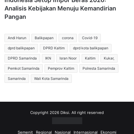
Indonesia Setop Impor Beras 2026:
Analisis Kebijakan Menuju Kemandirian
Pangan
Andi Harun
Balikpapan
corona
Covid-19
dprd balikpapan
DPRD Kaltim
dprd kota balikpapan
DPRD Samarinda
IKN
Isran Noor
Kaltim
Kukar,
Pemkot Samarinda
Pemprov Kaltim
Polresta Samarinda
Samarinda
Wali Kota Samarinda
Copyright 2026 Diksi. All right reserved
Semenit
Regional
Nasional
Internasional
Ekonomi