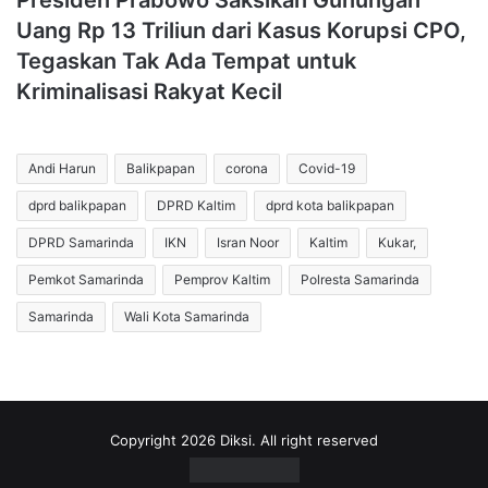
Presiden Prabowo Saksikan Gunungan
Uang Rp 13 Triliun dari Kasus Korupsi CPO,
Tegaskan Tak Ada Tempat untuk
Kriminalisasi Rakyat Kecil
Andi Harun
Balikpapan
corona
Covid-19
dprd balikpapan
DPRD Kaltim
dprd kota balikpapan
DPRD Samarinda
IKN
Isran Noor
Kaltim
Kukar,
Pemkot Samarinda
Pemprov Kaltim
Polresta Samarinda
Samarinda
Wali Kota Samarinda
Copyright 2026 Diksi. All right reserved