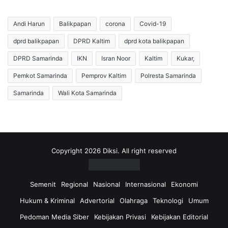
Andi Harun
Balikpapan
corona
Covid-19
dprd balikpapan
DPRD Kaltim
dprd kota balikpapan
DPRD Samarinda
IKN
Isran Noor
Kaltim
Kukar,
Pemkot Samarinda
Pemprov Kaltim
Polresta Samarinda
Samarinda
Wali Kota Samarinda
Copyright 2026 Diksi. All right reserved
Semenit
Regional
Nasional
Internasional
Ekonomi
Hukum & Kriminal
Advertorial
Olahraga
Teknologi
Umum
Pedoman Media Siber
Kebijakan Privasi
Kebijakan Editorial