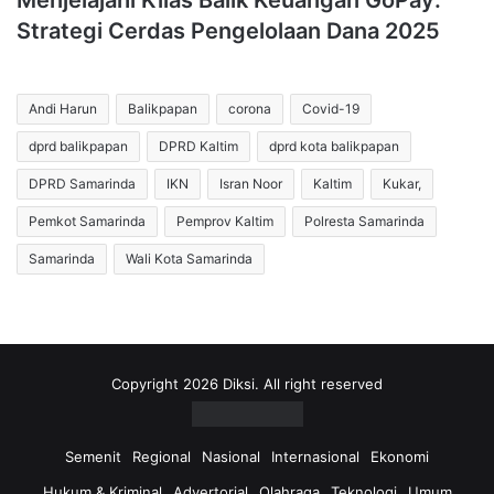
Menjelajahi Kilas Balik Keuangan GoPay:
Strategi Cerdas Pengelolaan Dana 2025
Andi Harun
Balikpapan
corona
Covid-19
dprd balikpapan
DPRD Kaltim
dprd kota balikpapan
DPRD Samarinda
IKN
Isran Noor
Kaltim
Kukar,
Pemkot Samarinda
Pemprov Kaltim
Polresta Samarinda
Samarinda
Wali Kota Samarinda
Copyright 2026 Diksi. All right reserved
Semenit
Regional
Nasional
Internasional
Ekonomi
Hukum & Kriminal
Advertorial
Olahraga
Teknologi
Umum