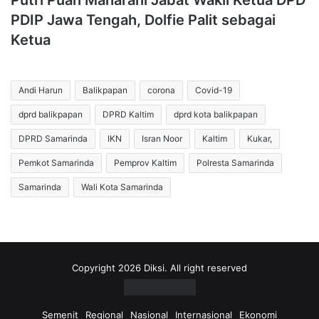
Putri Puan Maharani Jabat Wakil Ketua DPD
PDIP Jawa Tengah, Dolfie Palit sebagai
Ketua
Andi Harun
Balikpapan
corona
Covid-19
dprd balikpapan
DPRD Kaltim
dprd kota balikpapan
DPRD Samarinda
IKN
Isran Noor
Kaltim
Kukar,
Pemkot Samarinda
Pemprov Kaltim
Polresta Samarinda
Samarinda
Wali Kota Samarinda
Copyright 2026 Diksi. All right reserved
Semenit
Regional
Nasional
Internasional
Ekonomi