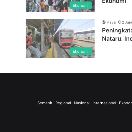
Ekonomi
Ekonomi
Maya
2 Jan
Peningkat
Nataru: In
Ekonomi
Semenit
Regional
Nasional
Internasional
Ekono