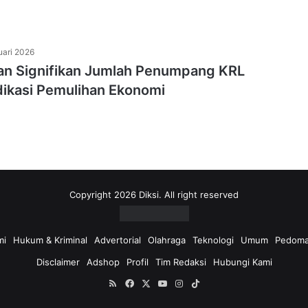
uari 2026
an Signifikan Jumlah Penumpang KRL
dikasi Pemulihan Ekonomi
Copyright 2026 Diksi. All right reserved
mi
Hukum & Kriminal
Advertorial
Olahraga
Teknologi
Umum
Pedoma
Disclaimer
Adshop
Profil
Tim Redaksi
Hubungi Kami
RSS
Facebook
X
YouTube
Instagram
TikTok