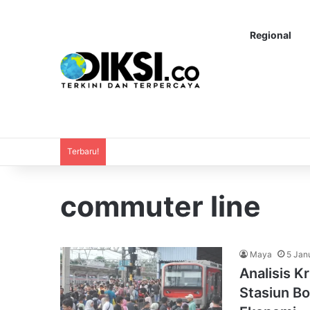
Regional
Terbaru!
commuter line
Maya
5 Jan
Analisis K
Stasiun Bo