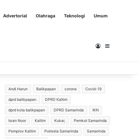
Advertorial
Olahraga
Teknologi
Umum
Masuk
Sidebar
Andi Harun
Balikpapan
corona
Covid-19
dprd balikpapan
DPRD Kaltim
dprd kota balikpapan
DPRD Samarinda
IKN
Isran Noor
Kaltim
Kukar,
Pemkot Samarinda
Pemprov Kaltim
Polresta Samarinda
Samarinda