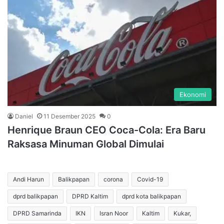
Ekonomi
Daniel
11 Desember 2025
0
Henrique Braun CEO Coca-Cola: Era Baru
Raksasa Minuman Global Dimulai
Andi Harun
Balikpapan
corona
Covid-19
dprd balikpapan
DPRD Kaltim
dprd kota balikpapan
DPRD Samarinda
IKN
Isran Noor
Kaltim
Kukar,