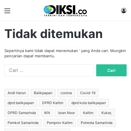
Menu
M
Tidak ditemukan
Sepertinya kami tidak dapat menemukan ’ yang Anda cari. Mungkin
pencarian dapat membantu.
C
a
r
i
u
Andi Harun
Balikpapan
corona
Covid-19
n
dprd balikpapan
DPRD Kaltim
dprd kota balikpapan
t
u
DPRD Samarinda
IKN
Isran Noor
Kaltim
Kukar,
k
:
Pemkot Samarinda
Pemprov Kaltim
Polresta Samarinda