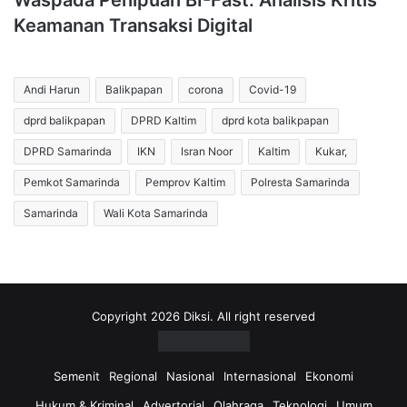
Waspada Penipuan BI-Fast: Analisis Kritis
Keamanan Transaksi Digital
Andi Harun
Balikpapan
corona
Covid-19
dprd balikpapan
DPRD Kaltim
dprd kota balikpapan
DPRD Samarinda
IKN
Isran Noor
Kaltim
Kukar,
Pemkot Samarinda
Pemprov Kaltim
Polresta Samarinda
Samarinda
Wali Kota Samarinda
Copyright 2026 Diksi. All right reserved
Semenit
Regional
Nasional
Internasional
Ekonomi
Hukum & Kriminal
Advertorial
Olahraga
Teknologi
Umum