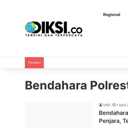
Regional
Terbaru!
Bendahara Polres
VNS
1 April
Bendahara
Penjara, T