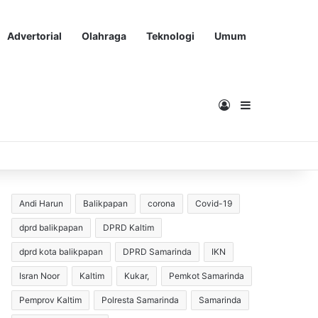
Advertorial
Olahraga
Teknologi
Umum
Masuk
Sidebar
Andi Harun
Balikpapan
corona
Covid-19
dprd balikpapan
DPRD Kaltim
dprd kota balikpapan
DPRD Samarinda
IKN
Isran Noor
Kaltim
Kukar,
Pemkot Samarinda
Pemprov Kaltim
Polresta Samarinda
Samarinda