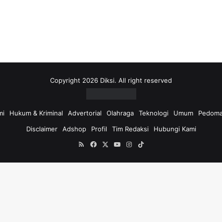
Copyright 2026 Diksi. All right reserved
mi
Hukum & Kriminal
Advertorial
Olahraga
Teknologi
Umum
Pedoma
Disclaimer
Adshop
Profil
Tim Redaksi
Hubungi Kami
RSS
Facebook
X
YouTube
Instagram
TikTok