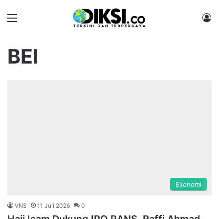
Menu
M
BEI
Ekonomi
VNS
11 Juli 2026
0