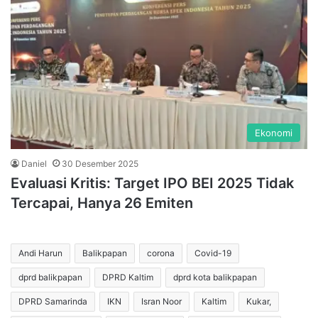
Ekonomi
Daniel
30 Desember 2025
Evaluasi Kritis: Target IPO BEI 2025 Tidak
Tercapai, Hanya 26 Emiten
Andi Harun
Balikpapan
corona
Covid-19
dprd balikpapan
DPRD Kaltim
dprd kota balikpapan
DPRD Samarinda
IKN
Isran Noor
Kaltim
Kukar,