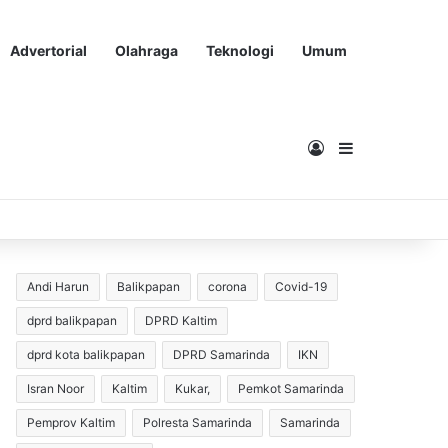
Advertorial
Olahraga
Teknologi
Umum
Masuk
Sidebar
Andi Harun
Balikpapan
corona
Covid-19
dprd balikpapan
DPRD Kaltim
dprd kota balikpapan
DPRD Samarinda
IKN
Isran Noor
Kaltim
Kukar,
Pemkot Samarinda
Pemprov Kaltim
Polresta Samarinda
Samarinda