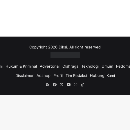
Copyright 2026 Diksi. All right reserved
mi
Hukum & Kriminal
Advertorial
Olahraga
Teknologi
Umum
Pedoma
Disclaimer
Adshop
Profil
Tim Redaksi
Hubungi Kami
RSS
Facebook
X
YouTube
Instagram
TikTok