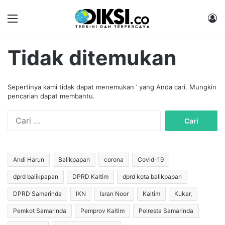
Menu
M
Tidak ditemukan
Sepertinya kami tidak dapat menemukan ’ yang Anda cari. Mungkin
pencarian dapat membantu.
C
a
r
i
u
Andi Harun
Balikpapan
corona
Covid-19
n
dprd balikpapan
DPRD Kaltim
dprd kota balikpapan
t
u
DPRD Samarinda
IKN
Isran Noor
Kaltim
Kukar,
k
:
Pemkot Samarinda
Pemprov Kaltim
Polresta Samarinda