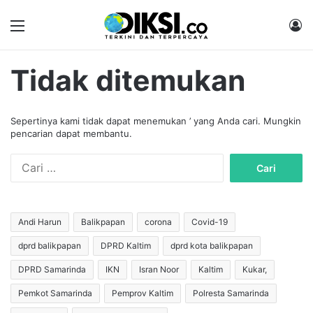
Menu
M
Tidak ditemukan
Sepertinya kami tidak dapat menemukan ’ yang Anda cari. Mungkin
pencarian dapat membantu.
C
a
r
i
u
Andi Harun
Balikpapan
corona
Covid-19
n
dprd balikpapan
DPRD Kaltim
dprd kota balikpapan
t
u
DPRD Samarinda
IKN
Isran Noor
Kaltim
Kukar,
k
:
Pemkot Samarinda
Pemprov Kaltim
Polresta Samarinda