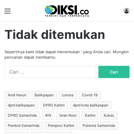
Menu
M
Tidak ditemukan
Sepertinya kami tidak dapat menemukan ’ yang Anda cari. Mungkin
pencarian dapat membantu.
C
a
r
i
u
Andi Harun
Balikpapan
corona
Covid-19
n
dprd balikpapan
DPRD Kaltim
dprd kota balikpapan
t
u
DPRD Samarinda
IKN
Isran Noor
Kaltim
Kukar,
k
:
Pemkot Samarinda
Pemprov Kaltim
Polresta Samarinda