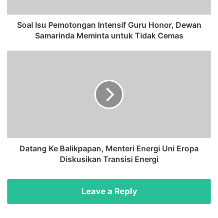
P
e
m
Soal Isu Pemotongan Intensif Guru Honor, Dewan
o
Samarinda Meminta untuk Tidak Cemas
t
o
D
n
a
g
t
a
a
n
n
I
g
n
K
t
e
e
B
n
a
Datang Ke Balikpapan, Menteri Energi Uni Eropa
s
l
Diskusikan Transisi Energi
i
i
f
k
G
p
Leave a Reply
u
a
r
p