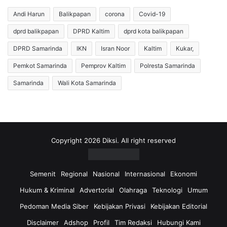
u
a
H
n
Andi Harun
Balikpapan
corona
Covid-19
o
,
dprd balikpapan
DPRD Kaltim
dprd kota balikpapan
n
M
o
e
DPRD Samarinda
IKN
Isran Noor
Kaltim
Kukar,
r
n
,
t
Pemkot Samarinda
Pemprov Kaltim
Polresta Samarinda
D
e
Samarinda
Wali Kota Samarinda
e
r
w
i
a
E
n
n
S
e
a
r
Copyright 2026 Diksi. All right reserved
m
g
a
i
r
U
Semenit
Regional
Nasional
Internasional
Ekonomi
i
n
Hukum & Kriminal
Advertorial
Olahraga
Teknologi
Umum
n
i
d
E
Pedoman Media Siber
Kebijakan Privasi
Kebijakan Editorial
a
r
Disclaimer
Adshop
Profil
Tim Redaksi
Hubungi Kami
M
o