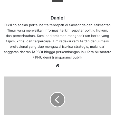
Daniel
Diksi.co adalah portal berita terdepan di Samarinda dan Kalimantan
Timur yang menyajikan informasi terkini seputar politik, hukum,
dan pemerintahan. Kami berkomitmen menghadirkan berita yang
tajam, kritis, dan terpercaya. Tim redaksi kami terdiri dari jurnalis
profesional yang siap mengawal isu-isu strategis, mulai dari
anggaran daerah (APBD) hingga perkembangan Ibu Kota Nusantara
(IKN), demi transparansi publik
We
bsi
te
S
o
a
l
I
s
u