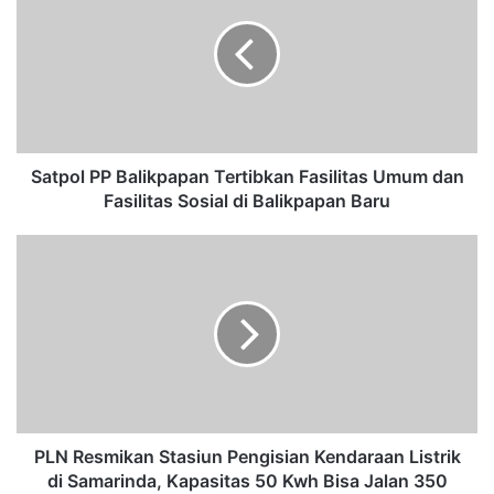
t
p
o
l
P
P
B
a
Satpol PP Balikpapan Tertibkan Fasilitas Umum dan
l
Fasilitas Sosial di Balikpapan Baru
i
k
P
p
L
a
N
p
R
a
e
n
s
T
m
e
i
r
k
t
a
PLN Resmikan Stasiun Pengisian Kendaraan Listrik
i
n
di Samarinda, Kapasitas 50 Kwh Bisa Jalan 350