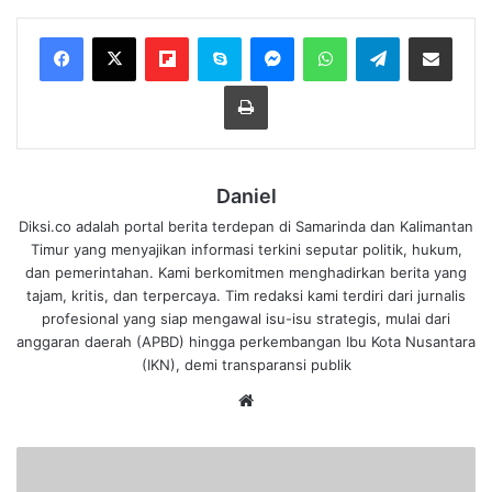
Flipboard
Skype
Messenger
WhatsApp
Telegram
Bagikan melalui Email
Cetak
Daniel
Diksi.co adalah portal berita terdepan di Samarinda dan Kalimantan
Timur yang menyajikan informasi terkini seputar politik, hukum,
dan pemerintahan. Kami berkomitmen menghadirkan berita yang
tajam, kritis, dan terpercaya. Tim redaksi kami terdiri dari jurnalis
profesional yang siap mengawal isu-isu strategis, mulai dari
anggaran daerah (APBD) hingga perkembangan Ibu Kota Nusantara
(IKN), demi transparansi publik
We
bsi
te
S
a