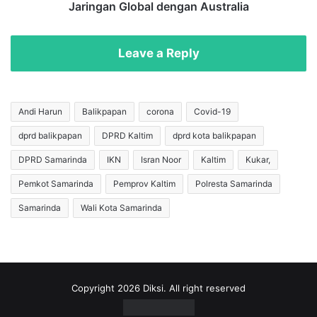
o
f
Jaringan Global dengan Australia
h
o
n
r
s
m
Leave a Reply
o
L
n
o
k
k
e
o
Andi Harun
Balikpapan
corona
Covid-19
P
m
dprd balikpapan
DPRD Kaltim
dprd kota balikpapan
a
o
l
t
DPRD Samarinda
IKN
Isran Noor
Kaltim
Kukar,
a
i
c
f
Pemkot Samarinda
Pemprov Kaltim
Polresta Samarinda
e
I
Samarinda
Wali Kota Samarinda
?
N
F
K
r
A
a
:
n
I
k
n
Copyright 2026 Diksi. All right reserved
B
d
u
o