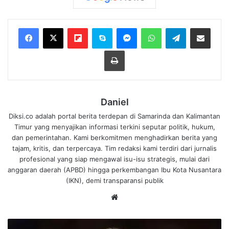
Flipboard
Skype
Messenger
WhatsApp
Telegram
Bagikan melalui Email
Cetak
Daniel
Diksi.co adalah portal berita terdepan di Samarinda dan Kalimantan
Timur yang menyajikan informasi terkini seputar politik, hukum,
dan pemerintahan. Kami berkomitmen menghadirkan berita yang
tajam, kritis, dan terpercaya. Tim redaksi kami terdiri dari jurnalis
profesional yang siap mengawal isu-isu strategis, mulai dari
anggaran daerah (APBD) hingga perkembangan Ibu Kota Nusantara
(IKN), demi transparansi publik
We
bsi
te
T