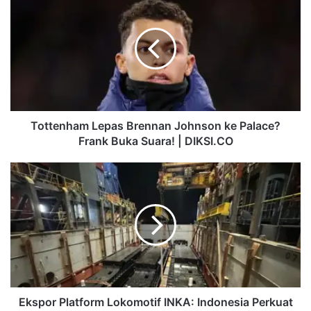
o
t
t
e
n
h
a
m
L
Tottenham Lepas Brennan Johnson ke Palace?
e
Frank Buka Suara! | DIKSI.CO
p
a
E
s
k
B
s
r
p
e
o
n
r
n
P
a
l
n
a
J
t
Ekspor Platform Lokomotif INKA: Indonesia Perkuat