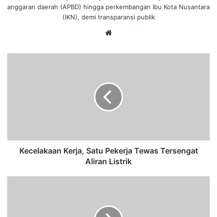
anggaran daerah (APBD) hingga perkembangan Ibu Kota Nusantara
(IKN), demi transparansi publik
We
bsi
te
K
e
c
e
l
a
k
a
a
n
Kecelakaan Kerja, Satu Pekerja Tewas Tersengat
K
Aliran Listrik
e
r
K
j
a
a
s
,
u