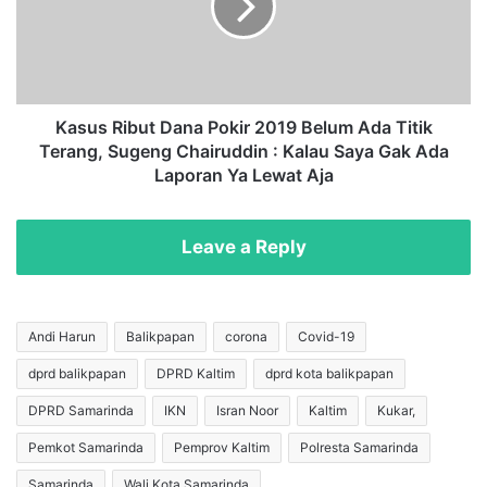
S
s
a
R
t
i
u
b
P
u
e
t
Kasus Ribut Dana Pokir 2019 Belum Ada Titik
k
D
Terang, Sugeng Chairuddin : Kalau Saya Gak Ada
e
a
Laporan Ya Lewat Aja
r
n
j
a
a
P
Leave a Reply
T
o
e
k
w
i
a
r
Andi Harun
Balikpapan
corona
Covid-19
s
2
T
dprd balikpapan
DPRD Kaltim
dprd kota balikpapan
0
e
1
DPRD Samarinda
IKN
Isran Noor
Kaltim
Kukar,
r
9
s
B
Pemkot Samarinda
Pemprov Kaltim
Polresta Samarinda
e
e
Samarinda
Wali Kota Samarinda