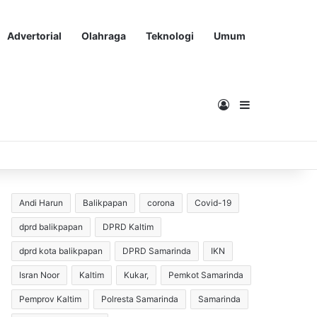
Advertorial
Olahraga
Teknologi
Umum
Masuk
Sidebar
Andi Harun
Balikpapan
corona
Covid-19
dprd balikpapan
DPRD Kaltim
dprd kota balikpapan
DPRD Samarinda
IKN
Isran Noor
Kaltim
Kukar,
Pemkot Samarinda
Pemprov Kaltim
Polresta Samarinda
Samarinda