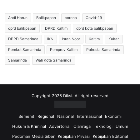
8
g
4
a
,
d
Andi Harun
Balikpapan
corona
Covid-19
7
i
P
dprd balikpapan
DPRD Kaltim
dprd kota balikpapan
P
e
e
DPRD Samarinda
IKN
Isran Noor
Kaltim
Kukar,
r
r
s
t
Pemkot Samarinda
Pemprov Kaltim
Polresta Samarinda
e
a
Samarinda
Wali Kota Samarinda
n
m
,
i
2
n
0
a
2
,
2
D
Copyright 2026 Diksi. All right reserved
J
e
a
w
l
a
Semenit
Regional
Nasional
Internasional
Ekonomi
a
n
Hukum & Kriminal
Advertorial
Olahraga
Teknologi
Umum
n
B
P
a
Pedoman Media Siber
Kebijakan Privasi
Kebijakan Editorial