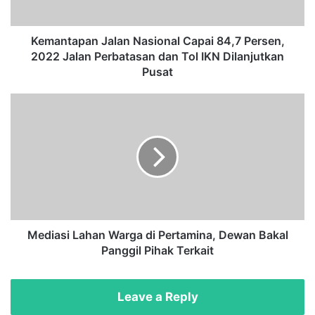
p
a
n
Kemantapan Jalan Nasional Capai 84,7 Persen,
J
2022 Jalan Perbatasan dan Tol IKN Dilanjutkan
a
Pusat
l
a
M
n
e
N
d
a
i
s
a
i
s
o
i
n
L
a
a
l
h
Mediasi Lahan Warga di Pertamina, Dewan Bakal
C
a
Panggil Pihak Terkait
a
n
p
W
a
a
Leave a Reply
i
r