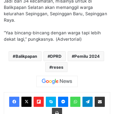
Jadi dari 34 kecamatan, misalnya untuk di
Balikpapan Selatan akan memanggil warga
kelurahan Sepinggan, Sepinggan Baru, Sepinggan
Raya.
“Yaa bincang-bincang dengan warga tapi lebih
dekat lagi,” pungkasnya. (Advertorial)
Balikpapan
DPRD
Pemilu 2024
reses
Flipboard
Skype
Messenger
WhatsApp
Telegram
Bagikan melalui Email
Cetak