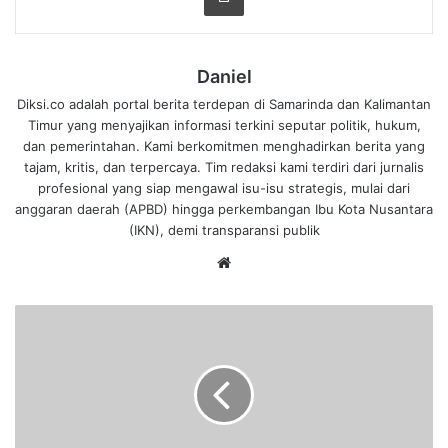
Daniel
Diksi.co adalah portal berita terdepan di Samarinda dan Kalimantan
Timur yang menyajikan informasi terkini seputar politik, hukum,
dan pemerintahan. Kami berkomitmen menghadirkan berita yang
tajam, kritis, dan terpercaya. Tim redaksi kami terdiri dari jurnalis
profesional yang siap mengawal isu-isu strategis, mulai dari
anggaran daerah (APBD) hingga perkembangan Ibu Kota Nusantara
(IKN), demi transparansi publik
We
bsi
te
K
e
m
a
n
t
a