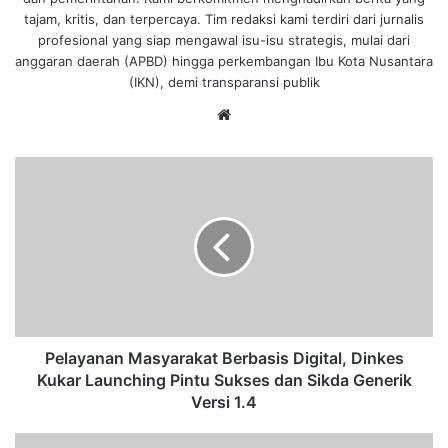
tajam, kritis, dan terpercaya. Tim redaksi kami terdiri dari jurnalis
profesional yang siap mengawal isu-isu strategis, mulai dari
anggaran daerah (APBD) hingga perkembangan Ibu Kota Nusantara
(IKN), demi transparansi publik
We
bsi
te
P
e
l
a
y
a
n
a
n
M
Pelayanan Masyarakat Berbasis Digital, Dinkes
a
Kukar Launching Pintu Sukses dan Sikda Generik
s
Versi 1.4
y
a
F