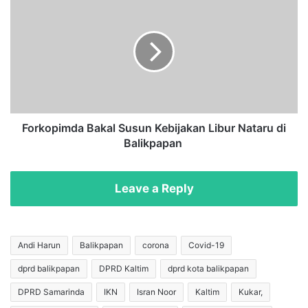
r
o
a
r
k
k
a
o
t
p
B
i
e
m
r
d
b
a
Forkopimda Bakal Susun Kebijakan Libur Nataru di
a
B
Balikpapan
s
a
i
k
s
a
Leave a Reply
D
l
i
S
g
u
i
s
Andi Harun
Balikpapan
corona
Covid-19
t
u
a
dprd balikpapan
DPRD Kaltim
dprd kota balikpapan
n
l
K
DPRD Samarinda
IKN
Isran Noor
Kaltim
Kukar,
,
e