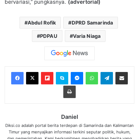
bervariasi,” pungkasnya.
(advertorial)
Abdul Rofik
DPRD Samarinda
PDPAU
Varia Niaga
Flipboard
Skype
Messenger
WhatsApp
Telegram
Bagikan melalui Email
Cetak
Daniel
Diksi.co adalah portal berita terdepan di Samarinda dan Kalimantan
Timur yang menyajikan informasi terkini seputar politik, hukum,
dan pemerintahan. Kami berkomitmen menghadirkan berita yang