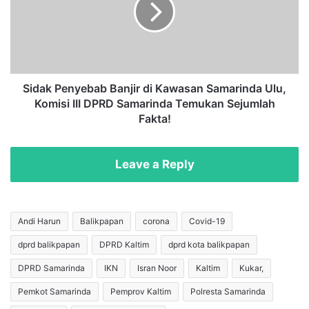
a
S
k
a
P
t
e
p
n
o
y
l
e
Sidak Penyebab Banjir di Kawasan Samarinda Ulu,
a
b
Komisi III DPRD Samarinda Temukan Sejumlah
i
a
Fakta!
r
b
P
B
o
a
Leave a Reply
l
n
r
j
e
i
s
r
Andi Harun
Balikpapan
corona
Covid-19
t
d
a
dprd balikpapan
DPRD Kaltim
dprd kota balikpapan
i
S
K
DPRD Samarinda
IKN
Isran Noor
Kaltim
Kukar,
a
a
m
w
Pemkot Samarinda
Pemprov Kaltim
Polresta Samarinda
a
a