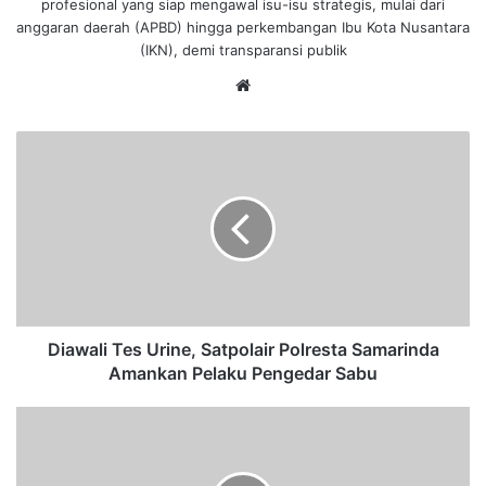
profesional yang siap mengawal isu-isu strategis, mulai dari
anggaran daerah (APBD) hingga perkembangan Ibu Kota Nusantara
(IKN), demi transparansi publik
We
bsi
te
D
i
a
w
a
l
i
T
e
s
Diawali Tes Urine, Satpolair Polresta Samarinda
U
Amankan Pelaku Pengedar Sabu
r
i
S
n
i
e
d
,