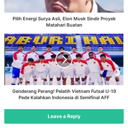
n
e
r
g
Pilih Energi Surya Asli, Elon Musk Sindir Proyek
i
Matahari Buatan
S
u
G
r
e
y
n
a
d
A
e
s
r
l
a
i
n
,
g
E
P
Genderang Perang! Pelatih Vietnam Futsal U-19
l
e
Pede Kalahkan Indonesia di Semifinal AFF
o
r
n
a
M
n
Leave a Reply
u
g
s
!