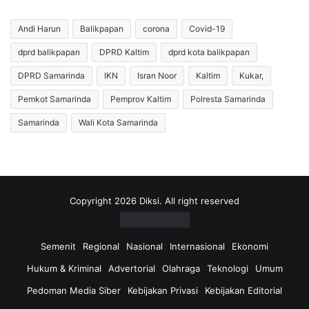
k
P
S
e
Andi Harun
Balikpapan
corona
Covid-19
i
l
dprd balikpapan
DPRD Kaltim
dprd kota balikpapan
n
a
d
t
DPRD Samarinda
IKN
Isran Noor
Kaltim
Kukar,
i
i
r
h
Pemkot Samarinda
Pemprov Kaltim
Polresta Samarinda
P
V
Samarinda
Wali Kota Samarinda
r
i
o
e
y
t
e
n
k
a
M
m
Copyright 2026 Diksi. All right reserved
a
F
t
u
a
t
Semenit
Regional
Nasional
Internasional
Ekonomi
h
s
Hukum & Kriminal
Advertorial
Olahraga
Teknologi
Umum
a
a
r
l
Pedoman Media Siber
Kebijakan Privasi
Kebijakan Editorial
i
U