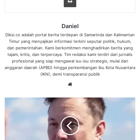
Daniel
Diksi.co adalah portal berita terdepan di Samarinda dan Kalimantan
Timur yang menyajikan informasi terkini seputar politik, hukum,
dan pemerintahan. Kami berkomitmen menghadirkan berita yang
tajam, kritis, dan terpercaya. Tim redaksi kami terdiri dari jurnalis
profesional yang siap mengawal isu-isu strategis, mulai dari
anggaran daerah (APBD) hingga perkembangan Ibu Kota Nusantara
(IKN), demi transparansi publik
We
bsi
te
P
i
l
i
h
E