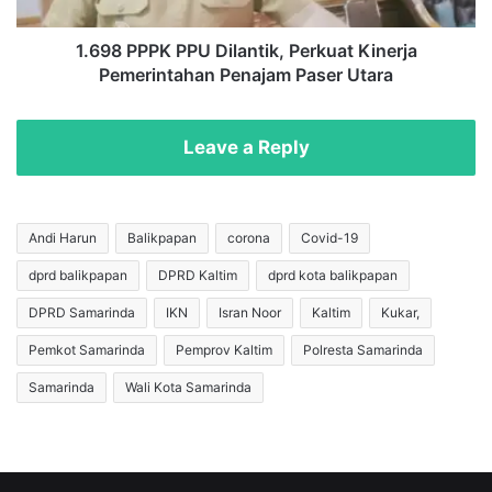
o
P
o
K
d
P
1.698 PPPK PPU Dilantik, Perkuat Kinerja
S
P
Pemerintahan Penajam Paser Utara
a
U
m
D
b
i
Leave a Reply
u
l
t
a
T
n
a
t
Andi Harun
Balikpapan
corona
Covid-19
h
i
dprd balikpapan
DPRD Kaltim
dprd kota balikpapan
u
k
n
,
DPRD Samarinda
IKN
Isran Noor
Kaltim
Kukar,
B
P
a
e
Pemkot Samarinda
Pemprov Kaltim
Polresta Samarinda
r
r
Samarinda
Wali Kota Samarinda
u
k
2
u
0
a
2
t
6
K