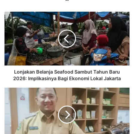
bsi
te
L
o
n
j
a
k
a
n
B
e
Lonjakan Belanja Seafood Sambut Tahun Baru
l
2026: Implikasinya Bagi Ekonomi Lokal Jakarta
a
n
1
j
.
a
6
S
9
e
8
a
P
f
P