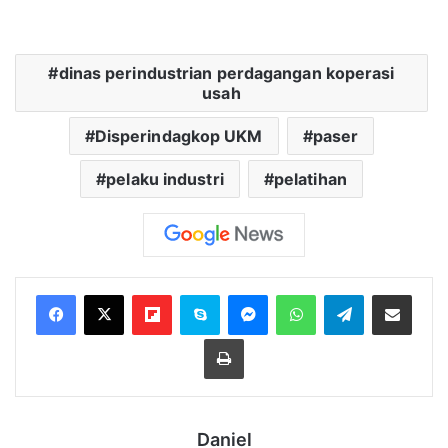
dinas perindustrian perdagangan koperasi
usah
Disperindagkop UKM
paser
pelaku industri
pelatihan
Flipboard
Skype
Messenger
WhatsApp
Telegram
Bagikan melalui Email
Cetak
Daniel