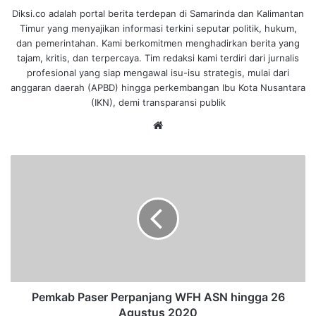
Diksi.co adalah portal berita terdepan di Samarinda dan Kalimantan
Timur yang menyajikan informasi terkini seputar politik, hukum,
dan pemerintahan. Kami berkomitmen menghadirkan berita yang
tajam, kritis, dan terpercaya. Tim redaksi kami terdiri dari jurnalis
profesional yang siap mengawal isu-isu strategis, mulai dari
anggaran daerah (APBD) hingga perkembangan Ibu Kota Nusantara
(IKN), demi transparansi publik
We
bsi
te
P
e
m
k
a
b
P
a
s
e
Pemkab Paser Perpanjang WFH ASN hingga 26
r
Agustus 2020