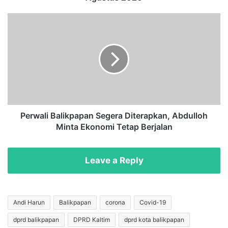
P
e
P
r
e
p
r
a
w
n
a
j
l
a
i
n
B
g
a
W
l
Perwali Balikpapan Segera Diterapkan, Abdulloh
F
i
Minta Ekonomi Tetap Berjalan
H
k
A
p
S
a
Leave a Reply
N
p
h
a
i
n
n
S
Andi Harun
Balikpapan
corona
Covid-19
g
e
dprd balikpapan
DPRD Kaltim
dprd kota balikpapan
g
g