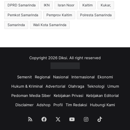
a
e
DPRD Samarinda
IKN
Isran Noor
Kaltim
Kukar,
2
r
6
a
Pemkot Samarinda
Pemprov Kaltim
Polresta Samarinda
A
D
Samarinda
Wali Kota Samarinda
g
i
u
t
s
e
t
r
u
a
s
p
Copyright 2026 Diksi. All right reserved
2
k
0
a
2
n
Semenit
Regional
Nasional
Internasional
Ekonomi
0
,
Hukum & Kriminal
Advertorial
Olahraga
Teknologi
Umum
A
b
Pedoman Media Siber
Kebijakan Privasi
Kebijakan Editorial
d
Disclaimer
Adshop
Profil
Tim Redaksi
Hubungi Kami
u
l
l
RSS
Facebook
X
YouTube
Instagram
TikTok
o