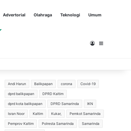
Advertorial
Olahraga
Teknologi
Umum
Masuk
Sidebar
Andi Harun
Balikpapan
corona
Covid-19
dprd balikpapan
DPRD Kaltim
dprd kota balikpapan
DPRD Samarinda
IKN
Isran Noor
Kaltim
Kukar,
Pemkot Samarinda
Pemprov Kaltim
Polresta Samarinda
Samarinda