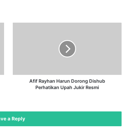
Afif
Rayhan
Harun
Dorong
Dishub
Perhatikan
Upah
Jukir
Resmi
Afif Rayhan Harun Dorong Dishub
Perhatikan Upah Jukir Resmi
ve a Reply