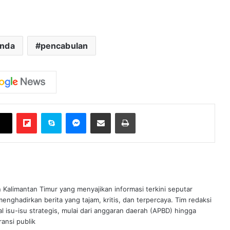
inda
pencabulan
Flipboard
Skype
Messenger
Bagikan melalui Email
Cetak
n Kalimantan Timur yang menyajikan informasi terkini seputar
nghadirkan berita yang tajam, kritis, dan terpercaya. Tim redaksi
al isu-isu strategis, mulai dari anggaran daerah (APBD) hingga
ansi publik