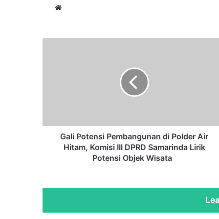
Website
Gali
Potensi
Pembangunan
di
Polder
Air
Hitam,
Komisi
III
DPRD
Gali Potensi Pembangunan di Polder Air
Samarinda
Hitam, Komisi III DPRD Samarinda Lirik
Lirik
Potensi Objek Wisata
Potensi
Objek
Wisata
Lea