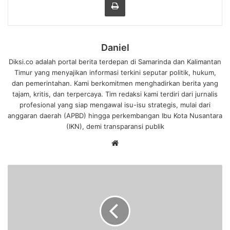
Daniel
Diksi.co adalah portal berita terdepan di Samarinda dan Kalimantan
Timur yang menyajikan informasi terkini seputar politik, hukum,
dan pemerintahan. Kami berkomitmen menghadirkan berita yang
tajam, kritis, dan terpercaya. Tim redaksi kami terdiri dari jurnalis
profesional yang siap mengawal isu-isu strategis, mulai dari
anggaran daerah (APBD) hingga perkembangan Ibu Kota Nusantara
(IKN), demi transparansi publik
We
bsi
te
J
e
l
a
n
g