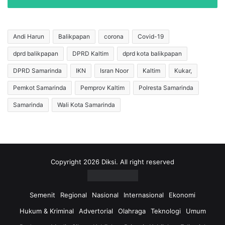
a
d
p
a
o
t
l
a
Andi Harun
Balikpapan
corona
Covid-19
d
n
a
dprd balikpapan
DPRD Kaltim
dprd kota balikpapan
g
K
a
DPRD Samarinda
IKN
Isran Noor
Kaltim
Kukar,
a
n
l
P
Pemkot Samarinda
Pemprov Kaltim
Polresta Samarinda
t
r
Samarinda
Wali Kota Samarinda
i
e
m
s
C
i
e
d
k
e
P
n
Copyright 2026 Diksi. All right reserved
e
,
r
A
s
n
Semenit
Regional
Nasional
Internasional
Ekonomi
i
d
Hukum & Kriminal
Advertorial
Olahraga
Teknologi
Umum
a
i
p
H