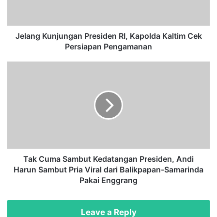
K
u
n
j
Jelang Kunjungan Presiden RI, Kapolda Kaltim Cek
u
Persiapan Pengamanan
n
g
T
a
a
n
k
P
C
r
u
e
m
s
a
i
S
d
a
e
m
Tak Cuma Sambut Kedatangan Presiden, Andi
n
b
Harun Sambut Pria Viral dari Balikpapan-Samarinda
R
u
Pakai Enggrang
I
t
,
K
K
e
Leave a Reply