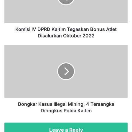
i
I
V
D
P
Komisi IV DPRD Kaltim Tegaskan Bonus Atlet
R
Disalurkan Oktober 2022
D
K
B
a
o
l
n
t
g
i
k
m
a
T
r
e
K
g
a
a
s
Bongkar Kasus Illegal Mining, 4 Tersangka
s
u
Diringkus Polda Kaltim
k
s
a
I
n
l
Leave a Reply