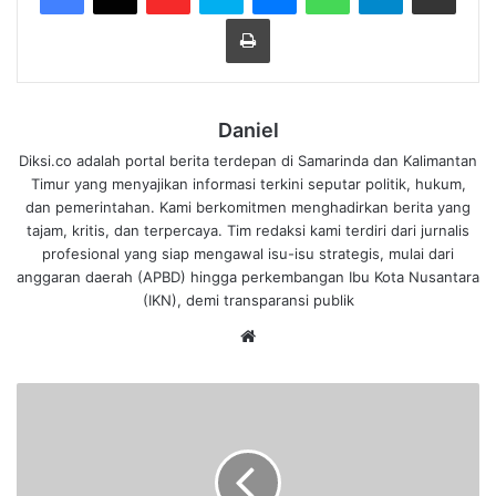
Cetak
Daniel
Diksi.co adalah portal berita terdepan di Samarinda dan Kalimantan
Timur yang menyajikan informasi terkini seputar politik, hukum,
dan pemerintahan. Kami berkomitmen menghadirkan berita yang
tajam, kritis, dan terpercaya. Tim redaksi kami terdiri dari jurnalis
profesional yang siap mengawal isu-isu strategis, mulai dari
anggaran daerah (APBD) hingga perkembangan Ibu Kota Nusantara
(IKN), demi transparansi publik
We
bsi
te
K
o
m
i
s