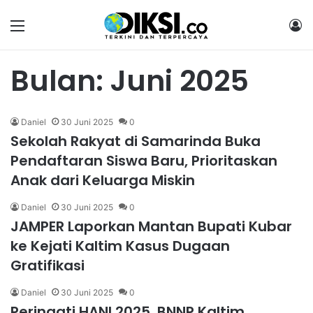
Menu
M
Bulan:
Juni 2025
Daniel
30 Juni 2025
0
Sekolah Rakyat di Samarinda Buka
Pendaftaran Siswa Baru, Prioritaskan
Anak dari Keluarga Miskin
Daniel
30 Juni 2025
0
JAMPER Laporkan Mantan Bupati Kubar
ke Kejati Kaltim Kasus Dugaan
Gratifikasi
Daniel
30 Juni 2025
0
Peringati HANI 2025, BNNP Kaltim