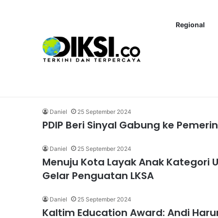
Regional
Terbaru!
Iran Bantah Kesepakatan dengan AS, Pilih Om
Bulan:
Septembe
Daniel
25 September 2024
PDIP Beri Sinyal Gabung ke Pemer
Daniel
25 September 2024
Menuju Kota Layak Anak Kategori
Gelar Penguatan LKSA
Daniel
25 September 2024
Kaltim Education Award: Andi Har