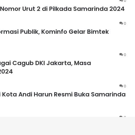
0
Nomor Urut 2 di Pilkada Samarinda 2024
0
rmasi Publik, Kominfo Gelar Bimtek
0
agai Cagub DKI Jakarta, Masa
2024
0
li Kota Andi Harun Resmi Buka Samarinda
0
 Covid-19, Eks Dirut RSUD Nunukan