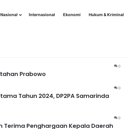
Nasional
Internasional
Ekonomi
Hukum & Kriminal
an untuk Atur Rute Pelayaran Selat Hormuz
r 2024
0
intahan Prabowo
0
 Utama Tahun 2024, DP2PA Samarinda
0
un Terima Penghargaan Kepala Daerah