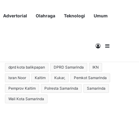
Advertorial
Olahraga
Teknologi
Umum
Masuk
Sidebar
Andi Harun
Balikpapan
corona
Covid-19
dprd balikpapan
DPRD Kaltim
dprd kota balikpapan
DPRD Samarinda
IKN
Isran Noor
Kaltim
Kukar,
Pemkot Samarinda
Pemprov Kaltim
Polresta Samarinda
Samarinda
Wali Kota Samarinda