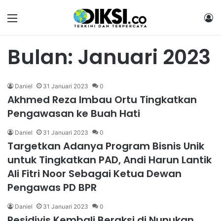
Menu
M
Bulan:
Januari 2023
Daniel
31 Januari 2023
0
Akhmed Reza Imbau Ortu Tingkatkan
Pengawasan ke Buah Hati
Daniel
31 Januari 2023
0
Targetkan Adanya Program Bisnis Unik
untuk Tingkatkan PAD, Andi Harun Lantik
Ali Fitri Noor Sebagai Ketua Dewan
Pengawas PD BPR
Daniel
31 Januari 2023
0
Residivis Kembali Beraksi di Nunukan,