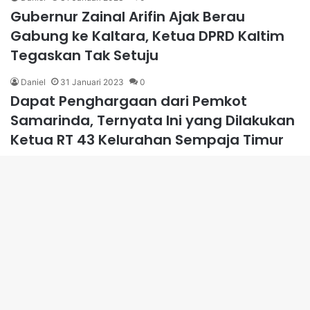
Gubernur Zainal Arifin Ajak Berau
Gabung ke Kaltara, Ketua DPRD Kaltim
Tegaskan Tak Setuju
Daniel
31 Januari 2023
0
Dapat Penghargaan dari Pemkot
Samarinda, Ternyata Ini yang Dilakukan
Ketua RT 43 Kelurahan Sempaja Timur
Daniel
31 Januari 2023
0
Tindaklanjuti Laporan Masyarakat, DPRD
Kaltim Datangi Pembangunan Gedung
B
Galeri UMKM di Balikpapan
t
Daniel
31 Januari 2023
0
t
Sosialisasikan Perda Bantuan Hukum,
DPRD Kaltim: Bisa Diakses Masyarakat
b
Secara Gratis