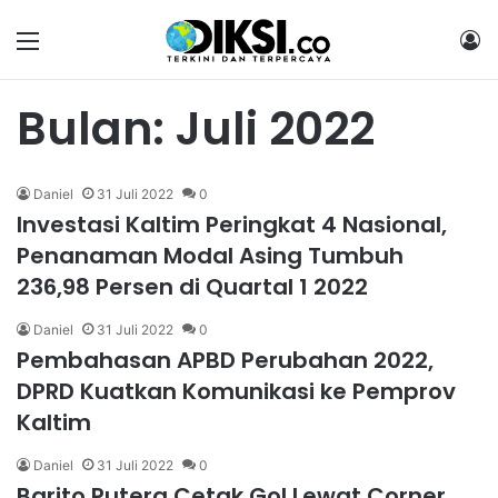
Menu
M
Bulan:
Juli 2022
Daniel
31 Juli 2022
0
Investasi Kaltim Peringkat 4 Nasional,
Penanaman Modal Asing Tumbuh
236,98 Persen di Quartal 1 2022
Daniel
31 Juli 2022
0
Pembahasan APBD Perubahan 2022,
DPRD Kuatkan Komunikasi ke Pemprov
Kaltim
Daniel
31 Juli 2022
0
Barito Putera Cetak Gol Lewat Corner,