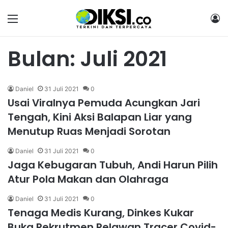
Menu
M
Bulan:
Juli 2021
Daniel
31 Juli 2021
0
Usai Viralnya Pemuda Acungkan Jari
Tengah, Kini Aksi Balapan Liar yang
Menutup Ruas Menjadi Sorotan
Daniel
31 Juli 2021
0
Jaga Kebugaran Tubuh, Andi Harun Pilih
Atur Pola Makan dan Olahraga
Daniel
31 Juli 2021
0
Tenaga Medis Kurang, Dinkes Kukar
Buka Rekrutmen Relawan Tracer Covid-