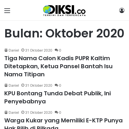
Menu
M
Bulan:
Oktober 2020
Daniel
31 Oktober 2020
0
Tiga Nama Calon Kadis PUPR Kaltim
Ditetapkan, Ketua Pansel Bantah Isu
Nama Titipan
Daniel
31 Oktober 2020
0
KPU Bontang Tunda Debat Publik, Ini
Penyebabnya
Daniel
31 Oktober 2020
0
Warga Kukar yang Memiliki E-KTP Punya
Hak Pilih di Pilkada