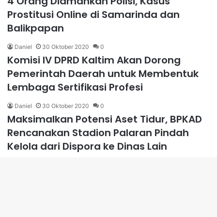
4 Orang Diamankan Polisi, Kasus
Prostitusi Online di Samarinda dan
Balikpapan
Daniel
30 Oktober 2020
0
Komisi IV DPRD Kaltim Akan Dorong
Pemerintah Daerah untuk Membentuk
Lembaga Sertifikasi Profesi
Daniel
30 Oktober 2020
0
Maksimalkan Potensi Aset Tidur, BPKAD
Rencanakan Stadion Palaran Pindah
Kelola dari Dispora ke Dinas Lain
Daniel
29 Oktober 2020
0
Ruang Fraksi PPP Terbakar, Rusman
Yaqub Sebut Kinerja Dewan Tak
B
Terganggu
t