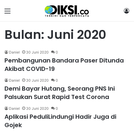
Menu
M
Bulan:
Juni 2020
Daniel
30 Juni 2020
0
Pembangunan Bandara Paser Ditunda
Akibat COVID-19
Daniel
30 Juni 2020
0
Demi Bayar Hutang, Seorang PNS Ini
Palsukan Surat Rapid Test Corona
Daniel
30 Juni 2020
0
Aplikasi PeduliLindungi Hadir Juga di
Gojek