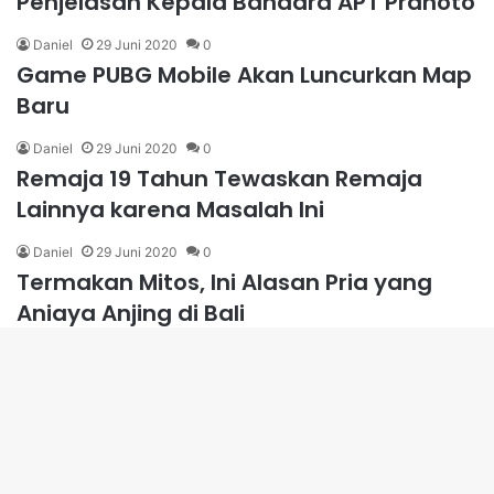
Penjelasan Kepala Bandara APT Pranoto
Daniel
29 Juni 2020
0
Game PUBG Mobile Akan Luncurkan Map
Baru
Daniel
29 Juni 2020
0
Remaja 19 Tahun Tewaskan Remaja
Lainnya karena Masalah Ini
Daniel
29 Juni 2020
0
Termakan Mitos, Ini Alasan Pria yang
Aniaya Anjing di Bali
Daniel
29 Juni 2020
0
Warga Aceh Tuai Pujian dari Dunia
B
karena Selamatkan Pengungsi
Rohingnya
t
Daniel
29 Juni 2020
0